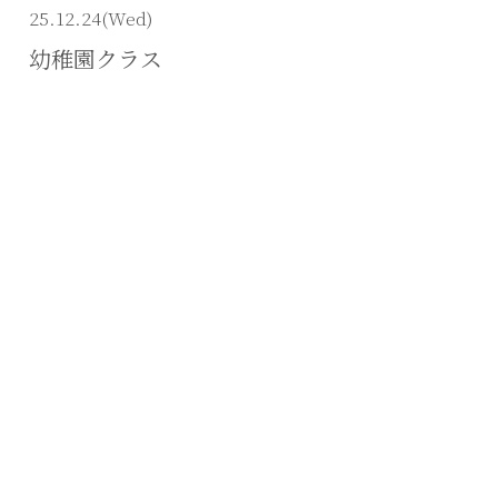
25.12.24(Wed)
幼稚園クラス
ys
教室
年育成スポーツ財団
(Wed)
たちの世界