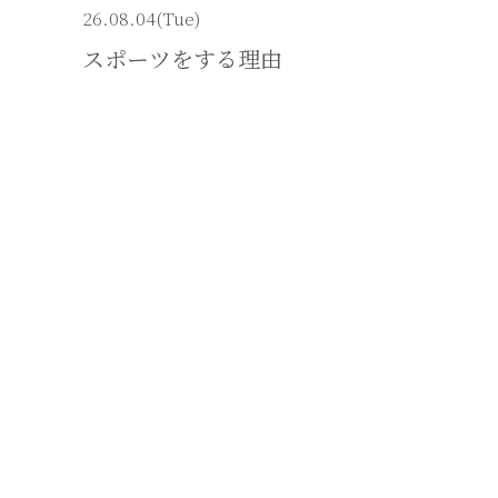
26.08.04(Tue)
スポーツをする理由
tta Boys
Atta Bo
ポーツ教室
スポーツ
活動日記
筒香青少
05.22(Thu)
25.04.02
物に触れる
子ども