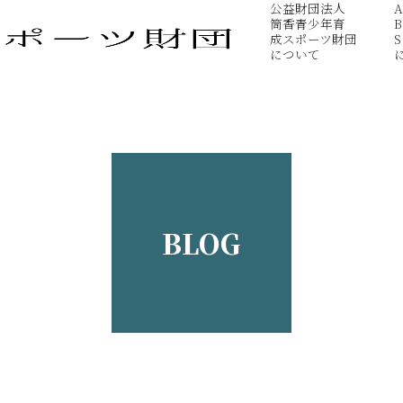
公益財団法人
A
筒香青少年育
B
成スポーツ財団
S
について
BLOG