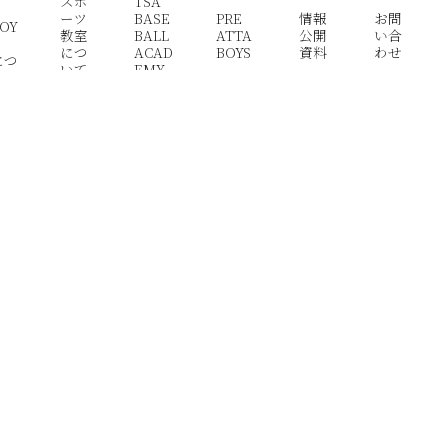
スポ
TSA
ーツ
BASE
PRE
情報
お問
OY
教室
BALL
ATTA
公開
い合
につ
ACAD
BOYS
資料
わせ
につ
いて
EMY
いて